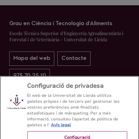
Grau en Ciència i Tecnologia d'Aliments
Escola Tècnica Superior d'Enginyeria Agroalimentària i
Forestal i de Veterinària - Universitat de Lleida
Mapa del web
Contacte
973 70 25 10
Configuració de privadesa
El web de la Universitat de Lleida utilitza
galetes pròpies i de tercers per gestionar les
vostres preferències amb finalitats
estadístiques i de màrqueting. Per a més
informació, consulteu l’apartat de política de
galetes a l'
Avís legal
Configuració