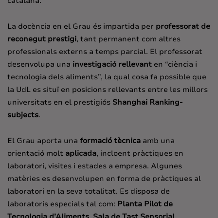
catalana.
La docència en el Grau és impartida per
professorat de
reconegut prestigi
, tant permanent com altres
professionals externs a temps parcial. El professorat
desenvolupa una
investigació rellevant
en “ciència i
tecnologia dels aliments”, la qual cosa fa possible que
la UdL es situï en posicions rellevants entre les millors
universitats en el prestigiós
Shanghai Ranking-
subjects
.
El Grau aporta una
formació tècnica
amb una
orientació molt
aplicada
, incloent pràctiques en
laboratori, visites i estades a empresa. Algunes
matèries es desenvolupen en forma de pràctiques al
laboratori en la seva totalitat. Es disposa de
laboratoris especials tal com:
Planta Pilot de
Tecnologia d’Aliments
,
Sala de Tast Sensorial