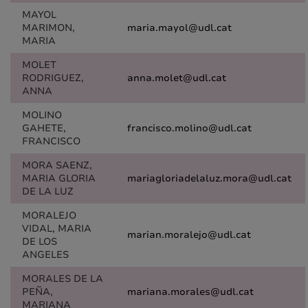
MAYOL
MARIMON,
maria.mayol@udl.cat
MARIA
MOLET
RODRIGUEZ,
anna.molet@udl.cat
ANNA
MOLINO
GAHETE,
francisco.molino@udl.cat
FRANCISCO
MORA SAENZ,
MARIA GLORIA
mariagloriadelaluz.mora@udl.cat
DE LA LUZ
MORALEJO
VIDAL, MARIA
marian.moralejo@udl.cat
DE LOS
ANGELES
MORALES DE LA
PEÑA,
mariana.morales@udl.cat
MARIANA