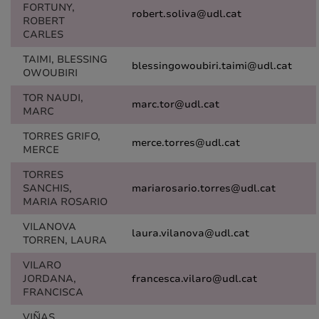
FORTUNY,
robert.soliva@udl.cat
ROBERT
CARLES
TAIMI, BLESSING
blessingowoubiri.taimi@udl.cat
OWOUBIRI
TOR NAUDI,
marc.tor@udl.cat
MARC
TORRES GRIFO,
merce.torres@udl.cat
MERCE
TORRES
SANCHIS,
mariarosario.torres@udl.cat
MARIA ROSARIO
VILANOVA
laura.vilanova@udl.cat
TORREN, LAURA
VILARO
JORDANA,
francesca.vilaro@udl.cat
FRANCISCA
VIÑAS