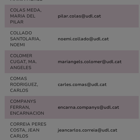
COLAS MEDA,
MARIA DEL
pilar.colas@udl.cat
PILAR
COLLADO
SANTOLARIA,
noemi.collado@udl.cat
NOEMI
COLOMER
CUGAT, MA.
mariangels.colomer@udl.cat
ANGELES
COMAS
RODRIGUEZ,
carles.comas@udl.cat
CARLOS
COMPANYS
FERRAN,
encarna.companys@udl.cat
ENCARNACION
CORREIA PERES
COSTA, JEAN
jeancarlos.correia@udl.cat
CARLOS