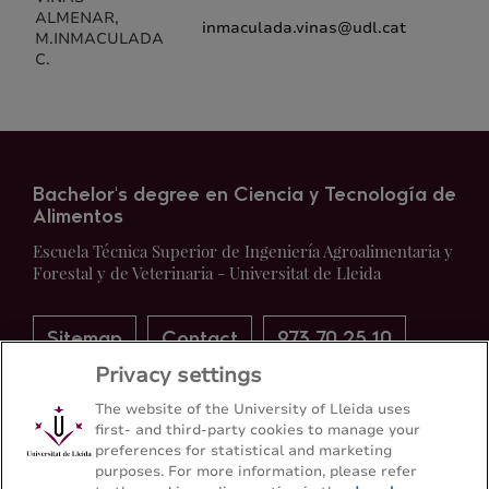
ALMENAR,
inmaculada.vinas@udl.cat
M.INMACULADA
C.
Bachelor's degree en Ciencia y Tecnología de
Alimentos
Escuela Técnica Superior de Ingeniería Agroalimentaria y
Forestal y de Veterinaria - Universitat de Lleida
Sitemap
Contact
973 70 25 10
Privacy settings
The website of the University of Lleida uses
first- and third-party cookies to manage your
preferences for statistical and marketing
purposes. For more information, please refer