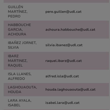
GUILLÉN
MARTÍNEZ,
pere.guillen@udl.cat
PEDRO
HABBOUCHE
GARCIA,
achoura.habbouche@udl.cat
ACHOURA
IBAÑEZ JORNET,
silvia.ibanez@udl.cat
SILVIA
IBARZ
MARTINEZ,
raquel.ibarz@udl.cat
RAQUEL
ISLA LLANES,
alfred.isla@udl.cat
ALFREDO
LAGHOUAOUTA,
houda.laghouaouta@udl.cat
HOUDA
LARA AYALA,
isabel.lara@udl.cat
ISABEL