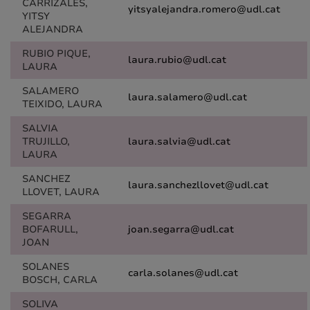
CARRIZALES,
yitsyalejandra.romero@udl.cat
YITSY
ALEJANDRA
RUBIO PIQUE,
laura.rubio@udl.cat
LAURA
SALAMERO
laura.salamero@udl.cat
TEIXIDO, LAURA
SALVIA
TRUJILLO,
laura.salvia@udl.cat
LAURA
SANCHEZ
laura.sanchezllovet@udl.cat
LLOVET, LAURA
SEGARRA
BOFARULL,
joan.segarra@udl.cat
JOAN
SOLANES
carla.solanes@udl.cat
BOSCH, CARLA
SOLIVA