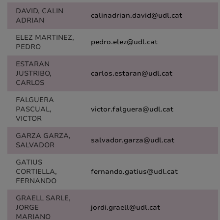
DAVID, CALIN
calinadrian.david@udl.cat
ADRIAN
ELEZ MARTINEZ,
pedro.elez@udl.cat
PEDRO
ESTARAN
JUSTRIBO,
carlos.estaran@udl.cat
CARLOS
FALGUERA
PASCUAL,
victor.falguera@udl.cat
VICTOR
GARZA GARZA,
salvador.garza@udl.cat
SALVADOR
GATIUS
CORTIELLA,
fernando.gatius@udl.cat
FERNANDO
GRAELL SARLE,
JORGE
jordi.graell@udl.cat
MARIANO