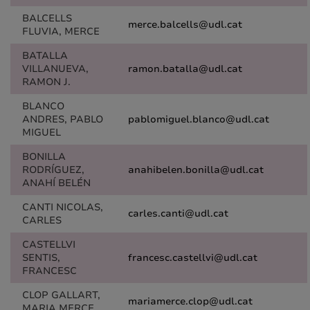
BALCELLS
merce.balcells@udl.cat
FLUVIA, MERCE
BATALLA
VILLANUEVA,
ramon.batalla@udl.cat
RAMON J.
BLANCO
ANDRES, PABLO
pablomiguel.blanco@udl.cat
MIGUEL
BONILLA
RODRÍGUEZ,
anahibelen.bonilla@udl.cat
ANAHÍ BELÉN
CANTI NICOLAS,
carles.canti@udl.cat
CARLES
CASTELLVI
SENTIS,
francesc.castellvi@udl.cat
FRANCESC
CLOP GALLART,
mariamerce.clop@udl.cat
MARIA MERCE