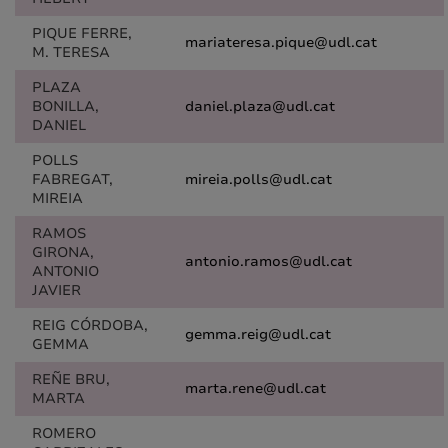
PIQUE FERRE,
mariateresa.pique@udl.cat
M. TERESA
PLAZA
BONILLA,
daniel.plaza@udl.cat
DANIEL
POLLS
FABREGAT,
mireia.polls@udl.cat
MIREIA
RAMOS
GIRONA,
antonio.ramos@udl.cat
ANTONIO
JAVIER
REIG CÓRDOBA,
gemma.reig@udl.cat
GEMMA
REÑE BRU,
marta.rene@udl.cat
MARTA
ROMERO