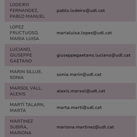
LODEIRO
FERNANDEZ,
pablo.lodeiro@udl.cat
PABLO MANUEL
LOPEZ
FRUCTUOSO,
marialuisa.lopez@udl.cat
MARIA LUISA
LUCIANO,
GIUSEPPE
giuseppegaetano.luciano@udl.cat
GAETANO
MARIN SILLUE,
sonia.marin@udl.cat
SONIA
MARSOL VALL,
alexis.marsol@udl.cat
ALEXIS
MARTÍ TALARN,
marta.marti@udl.cat
MARTA
MARTINEZ
SUBIRA,
mariona.martinez@udl.cat
MARIONA