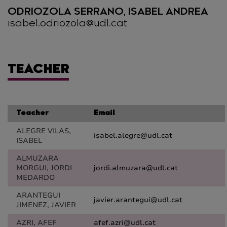
ODRIOZOLA SERRANO, ISABEL ANDREA
isabel.odriozola@udl.cat
TEACHER
Teacher
Email
ALEGRE VILAS,
isabel.alegre@udl.cat
ISABEL
ALMUZARA
MORGUI, JORDI
jordi.almuzara@udl.cat
MEDARDO
ARANTEGUI
javier.arantegui@udl.cat
JIMENEZ, JAVIER
AZRI, AFEF
afef.azri@udl.cat