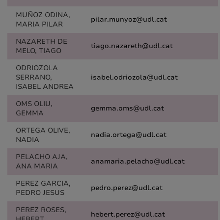
MUÑOZ ODINA,
pilar.munyoz@udl.cat
MARIA PILAR
NAZARETH DE
tiago.nazareth@udl.cat
MELO, TIAGO
ODRIOZOLA
SERRANO,
isabel.odriozola@udl.cat
ISABEL ANDREA
OMS OLIU,
gemma.oms@udl.cat
GEMMA
ORTEGA OLIVE,
nadia.ortega@udl.cat
NADIA
PELACHO AJA,
anamaria.pelacho@udl.cat
ANA MARIA
PEREZ GARCIA,
pedro.perez@udl.cat
PEDRO JESUS
PEREZ ROSES,
hebert.perez@udl.cat
HEBERT