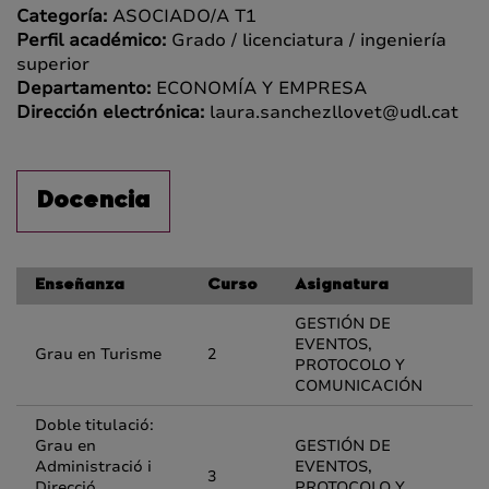
Categoría:
ASOCIADO/A T1
Perfil académico:
Grado / licenciatura / ingeniería
superior
Departamento:
ECONOMÍA Y EMPRESA
Dirección electrónica:
laura.sanchezllovet@udl.cat
Docencia
Enseñanza
Curso
Asignatura
GESTIÓN DE
EVENTOS,
Grau en Turisme
2
PROTOCOLO Y
COMUNICACIÓN
Doble titulació:
Grau en
GESTIÓN DE
Administració i
EVENTOS,
3
Direcció
PROTOCOLO Y