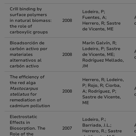
CrIII binding by
Lodeiro, P;
surface polymers
Fuentes, A;
in natural biomass:
2008
Herrero, R; Sastre
the role of
de Vicente, ME
carboxylic groups
Bioadsorción de
Marín Galvín, R;
carbón activo por
Lodeiro, P; Sastre
materiales
2008
de Vicente, ME;
alternativos al
Rodríguez Mellado,
carbón activo
JM
The efficiency of
Herrero, R; Lodeiro,
the red alga
P; Rojo, R; Ciorba,
Mastocarpus
2008
A; Rodríguez, P;
stellatus
for
Sastre de Vicente,
remediation of
ME
cadmium pollution
Electrostatic
Lodeiro, P.;
Effects in
Barriada, J.L.;
Biosorption. The
2007
Herrero, R.; Sastre
Role of the