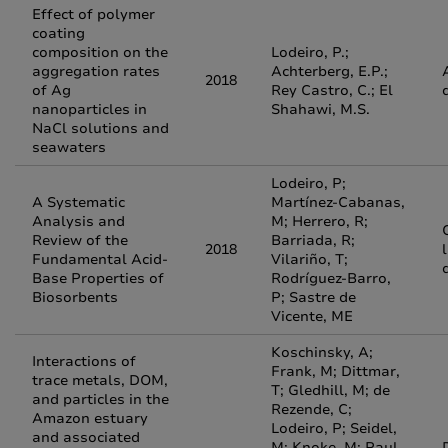
Effect of polymer
coating
composition on the
Lodeiro, P.;
aggregation rates
Achterberg, E.P.;
2018
of Ag
Rey Castro, C.; El
nanoparticles in
Shahawi, M.S.
NaCl solutions and
seawaters
Lodeiro, P;
A Systematic
Martínez-Cabanas,
Analysis and
M; Herrero, R;
Review of the
Barriada, R;
2018
Fundamental Acid-
Vilariño, T;
Base Properties of
Rodríguez-Barro,
Biosorbents
P; Sastre de
Vicente, ME
Koschinsky, A;
Interactions of
Frank, M; Dittmar,
trace metals, DOM,
T; Gledhill, M; de
and particles in the
Rezende, C;
Amazon estuary
Lodeiro, P; Seidel,
and associated
M; Knoke, M; Paul,