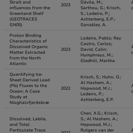
Strait and
Dávila, M.;
2023
influences from the
Sarthou, G.; Krisch,
Greenland Shelf
S.; Lodeiro, P.;
(GEOTRACES
Achterberg, E.P.;
GN05)
González, A.
Proton Binding
Lodeiro, Pablo; Rey
Characteristics of
Castro, Carlos;
Dissolved Organic
2023
David, Calin;
Matter Extracted
Humphreys, M.;
from the North
Gledhill, Martha
Atlantic
Quantifying Ice-
Krisch, S.; Huhn, O.;
Sheet Derived Lead
Al Hashem, A.;
(Pb) Fluxes to the
2022
Hopwood, M.J.;
Ocean; A Case
Lodeiro, P.;
Study at
Achterberg, E.P.
Nioghalvfjerdsbræ
Chen, X.G.; Krisch,
Dissolved, Labile,
S.; Al Hashem, A.;
and Total
Hopwood, M.J.;
Particulate Trace
Rutgers van der
2022