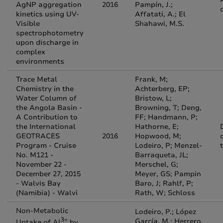
AgNP aggregation
2016
Pampín, J.;
kinetics using UV-
Affatati, A.; El
Visible
Shahawi, M.S.
spectrophotometry
upon discharge in
complex
environments
Trace Metal
Frank, M;
Chemistry in the
Achterberg, EP;
Water Column of
Bristow, L;
the Angola Basin -
Browning, T; Deng,
A Contribution to
FF; Handmann, P;
the International
Hathorne, E;
GEOTRACES
2016
Hopwood, M;
c
Program - Cruise
Lodeiro, P; Menzel-
No. M121 -
Barraqueta, JL;
November 22 -
Merschel, G;
December 27, 2015
Meyer, GS; Pampin
- Walvis Bay
Baro, J; Rahlf, P;
(Namibia) - Walvi
Rath, W; Schloss
Non‐Metabolic
Lodeiro, P.; López
3+
García, M.; Herrero,
Uptake of Al
by