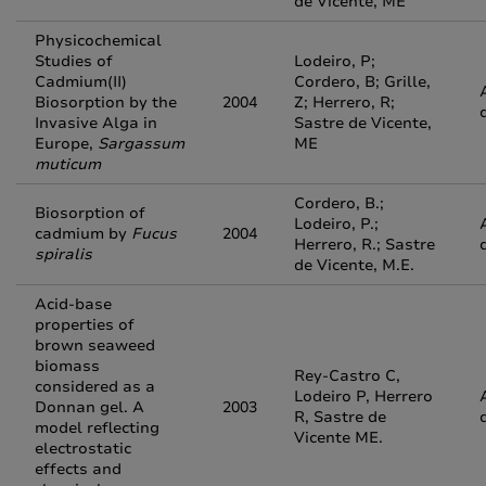
de Vicente, ME
Physicochemical
Studies of
Lodeiro, P;
Cadmium(II)
Cordero, B; Grille,
Biosorption by the
2004
Z; Herrero, R;
Invasive Alga in
Sastre de Vicente,
Europe,
Sargassum
ME
muticum
Cordero, B.;
Biosorption of
Lodeiro, P.;
cadmium by
Fucus
2004
Herrero, R.; Sastre
spiralis
de Vicente, M.E.
Acid-base
properties of
brown seaweed
biomass
Rey-Castro C,
considered as a
Lodeiro P, Herrero
Donnan gel. A
2003
R, Sastre de
model reflecting
Vicente ME.
electrostatic
effects and