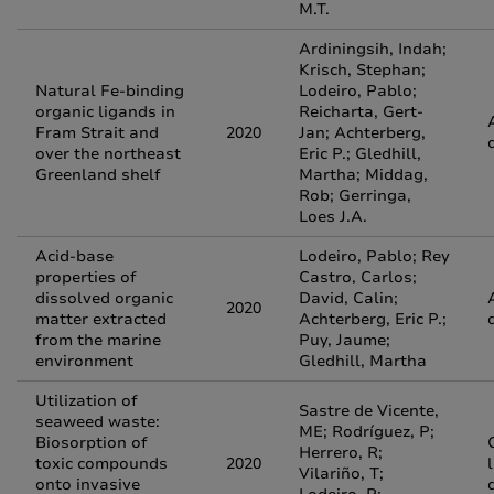
M.T.
Ardiningsih, Indah;
Krisch, Stephan;
Natural Fe-binding
Lodeiro, Pablo;
organic ligands in
Reicharta, Gert-
Fram Strait and
2020
Jan; Achterberg,
over the northeast
Eric P.; Gledhill,
Greenland shelf
Martha; Middag,
Rob; Gerringa,
Loes J.A.
Acid-base
Lodeiro, Pablo; Rey
properties of
Castro, Carlos;
dissolved organic
David, Calin;
2020
matter extracted
Achterberg, Eric P.;
from the marine
Puy, Jaume;
environment
Gledhill, Martha
Utilization of
Sastre de Vicente,
seaweed waste:
ME; Rodríguez, P;
Biosorption of
Herrero, R;
toxic compounds
2020
Vilariño, T;
onto invasive