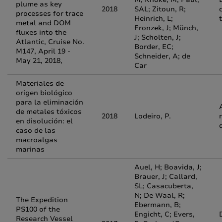
plume as key
2018
SAL; Zitoun, R;
c
processes for trace
Heinrich, L;
metal and DOM
Fronzek, J; Münch,
fluxes into the
J; Scholten, J;
Atlantic, Cruise No.
Border, EC;
M147, April 19 -
Schneider, A; de
May 21, 2018,
Car
Materiales de
origen biológico
para la eliminación
de metales tóxicos
2018
Lodeiro, P.
en disolución: el
caso de las
macroalgas
marinas
Auel, H; Boavida, J;
Brauer, J; Callard,
SL; Casacuberta,
N; De Waal, R;
The Expedition
Ebermann, B;
PS100 of the
Engicht, C; Evers,
Research Vessel