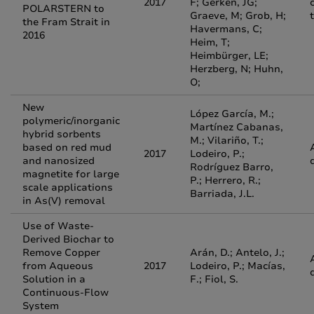
2017
F; Gerken, JG;
c
POLARSTERN to
Graeve, M; Grob, H;
the Fram Strait in
Havermans, C;
2016
Heim, T;
Heimbürger, LE;
Herzberg, N; Huhn,
O;
New
López García, M.;
polymeric/inorganic
Martínez Cabanas,
hybrid sorbents
M.; Vilariño, T.;
based on red mud
2017
Lodeiro, P.;
and nanosized
Rodríguez Barro,
magnetite for large
P.; Herrero, R.;
scale applications
Barriada, J.L.
in As(V) removal
Use of Waste-
Derived Biochar to
Remove Copper
Arán, D.; Antelo, J.;
from Aqueous
2017
Lodeiro, P.; Macías,
Solution in a
F.; Fiol, S.
Continuous-Flow
System