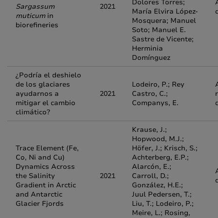
Dolores Torres;
Sargassum
2021
María Elvira López-
muticum
in
Mosquera; Manuel
biorefineries
Soto; Manuel E.
Sastre de Vicente;
Herminia
Domínguez
¿Podría el deshielo
de los glaciares
Lodeiro, P.; Rey
ayudarnos a
2021
Castro, C.;
mitigar el cambio
Companys, E.
climático?
Krause, J.;
Hopwood, M.J.;
Trace Element (Fe,
Höfer, J.; Krisch, S.;
Co, Ni and Cu)
Achterberg, E.P.;
Dynamics Across
Alarcón, E.;
the Salinity
2021
Carroll, D.;
Gradient in Arctic
González, H.E.;
and Antarctic
Juul Pedersen, T.;
Glacier Fjords
Liu, T.; Lodeiro, P.;
Meire, L.; Rosing,