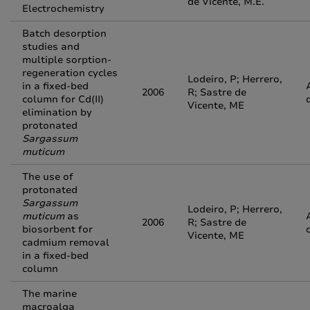
de Vicente, M.E.
Electrochemistry
Batch desorption
studies and
multiple sorption-
regeneration cycles
Lodeiro, P; Herrero,
in a fixed-bed
2006
R; Sastre de
column for Cd(II)
Vicente, ME
elimination by
protonated
Sargassum
muticum
The use of
protonated
Sargassum
Lodeiro, P; Herrero,
muticum
as
2006
R; Sastre de
biosorbent for
Vicente, ME
cadmium removal
in a fixed-bed
column
The marine
macroalga