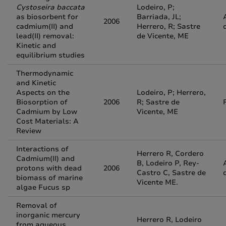
Cystoseira baccata
Lodeiro, P;
as biosorbent for
Barriada, JL;
2006
cadmium(II) and
Herrero, R; Sastre
lead(II) removal:
de Vicente, ME
Kinetic and
equilibrium studies
Thermodynamic
and Kinetic
Aspects on the
Lodeiro, P; Herrero,
Biosorption of
2006
R; Sastre de
Cadmium by Low
Vicente, ME
Cost Materials: A
Review
Interactions of
Herrero R, Cordero
Cadmium(II) and
B, Lodeiro P, Rey-
protons with dead
2006
Castro C, Sastre de
biomass of marine
Vicente ME.
algae Fucus sp
Removal of
inorganic mercury
Herrero R, Lodeiro
from aqueous