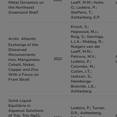
Metal Dynamics on
Loeff, M.M.; Huhn,
the Northeast
O.; Lodeiro, P.;
Greenland Shelf
Steffens, T.;
Achterberg, E.P.
Krisch, S.;
Hopwood, M.J.;
Roig, S.; Gerringa,
Arctic  Atlantic
L.J.A.; Middag, R.;
Exchange of the
Rutgers van der
Dissolved
Loeff, M.M.;
Micronutrients
Petrova, M.V.;
2022
Iron, Manganese,
Lodeiro, P.;
Cobalt, Nickel,
Colombo, M.;
Copper and Zinc
Cullen, J.T.;
With a Focus on
Jackson, S.;
Fram Strait
Heimbürge -
Boavida, L.E.;
Achterberg
Solid−Liquid
Equilibria in
Lodeiro, P.; Turner,
Aqueous Solutions
D.R.; Achterberg,
of Tris, Tris-NaCl,