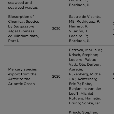
Lodeiro, P;
seaweed and
Barriada, JL
seaweed wastes
Biosorption of
Sastre de Vicente,
Chemical Species
ME; Rodríguez, P;
by
Sargassum
Herrero, R;
2020
Algal Biomass:
Vilariño, T;
equilibrium data,
Lodeiro, P;
Part I.
Barriada, JL
Petrova, Mariia V.;
Krisch, Stephan;
Lodeiro, Pablo;
Valk, Ole; Dufour,
Mercury species
Aurelie;
export from the
Rijkenberg, Micha
2020
Arctic to the
J.A.; Achterberg,
Atlantic Ocean
Eric P.; Rabe,
Benjamin; van der
Loeff, Michiel
Rutgers; Hamelin,
Bruno; Sonke, Jer
Krisch, Stephan;