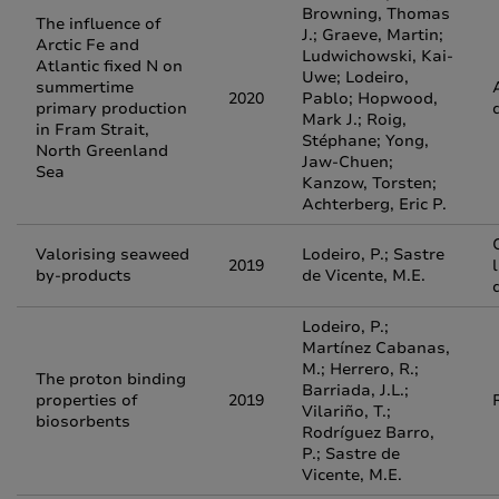
Browning, Thomas
The influence of
J.; Graeve, Martin;
Arctic Fe and
Ludwichowski, Kai‐
Atlantic fixed N on
Uwe; Lodeiro,
summertime
2020
Pablo; Hopwood,
primary production
Mark J.; Roig,
in Fram Strait,
Stéphane; Yong,
North Greenland
Jaw‐Chuen;
Sea
Kanzow, Torsten;
Achterberg, Eric P.
Valorising seaweed
Lodeiro, P.; Sastre
2019
by-products
de Vicente, M.E.
Lodeiro, P.;
Martínez Cabanas,
M.; Herrero, R.;
The proton binding
Barriada, J.L.;
properties of
2019
Vilariño, T.;
biosorbents
Rodríguez Barro,
P.; Sastre de
Vicente, M.E.