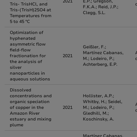
2021
E.P.; Gregson,
Tris- TrisHCl, and
F.K.A.; Reid, J.P.;
Tris-(TrisH)2SO4 at
Clegg, S.L.
Temperatures from
5 to 45 °C
Optimization of
hyphenated
asymmetric flow
Geißler, F.;
field-flow
Martínez Cabanas,
fractionation for
2021
M.; Lodeiro, P.;
the analysis of
Achterberg, E.P.
silver
nanoparticles in
aqueous solutions
Dissolved
concentrations and
Hollister, A.P.;
organic speciation
Whitby, H.; Seidel,
of copper in the
2021
M.; Lodeiro, P.;
Amazon River
Gledhill, M.;
estuary and mixing
Koschinsky, A.
plume
Martínez Cabanas,