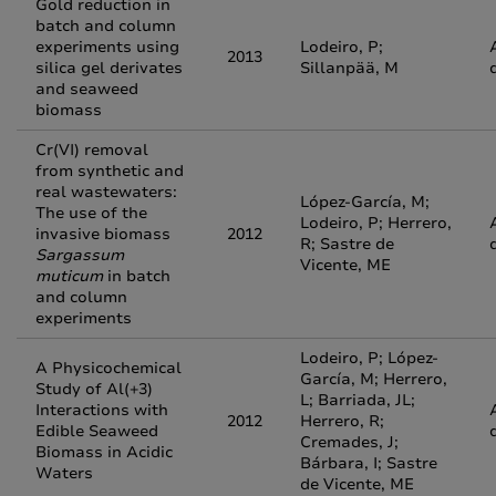
Gold reduction in
batch and column
experiments using
Lodeiro, P;
2013
silica gel derivates
Sillanpää, M
and seaweed
biomass
Cr(VI) removal
from synthetic and
real wastewaters:
López-García, M;
The use of the
Lodeiro, P; Herrero,
invasive biomass
2012
R; Sastre de
Sargassum
Vicente, ME
muticum
in batch
and column
experiments
Lodeiro, P; López-
A Physicochemical
García, M; Herrero,
Study of Al(+3)
L; Barriada, JL;
Interactions with
2012
Herrero, R;
Edible Seaweed
Cremades, J;
Biomass in Acidic
Bárbara, I; Sastre
Waters
de Vicente, ME