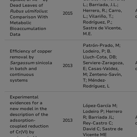
L.; Barriada, J.L.;
Dead Leaves of
Herrero, R.; Carro,
Rubus ulmifolius
:
2015
L.; Vilariño, T.;
Comparison With
Rodríguez, P.;
Metabolic
Sastre de Vicente,
Bioaccumulation
M.E.
Data
Patrón-Prado, M;
Efficiency of copper
Lodeiro, P; B.
removal by
Lluch-Cota, DB;
Sargassum
sinicola
Serviere-Zaragoza,
2013
in batch and
E; Casas-Valdez,
continuous
M; Zenteno-Savín,
systems
T; Méndez-
Rodríguez, L
Experimental
evidences for a
López-García M;
new model in the
Lodeiro P; Herrero
description of the
R; Barriada JL;
adsorption-
2013
Rey-Castro C;
coupled reduction
David C; Sastre de
of Cr(VI) by
Vicente ME