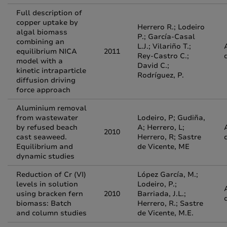
Full description of
copper uptake by
Herrero R.; Lodeiro
algal biomass
P.; García-Casal
combining an
L.J.; Vilariño T.;
equilibrium NICA
2011
Rey-Castro C.;
model with a
David C.;
kinetic intraparticle
Rodríguez, P.
diffusion driving
force approach
Aluminium removal
from wastewater
Lodeiro, P; Gudiña,
by refused beach
A; Herrero, L;
2010
cast seaweed.
Herrero, R; Sastre
Equilibrium and
de Vicente, ME
dynamic studies
Reduction of Cr (VI)
López García, M.;
levels in solution
Lodeiro, P.;
using bracken fern
2010
Barriada, J.L.;
biomass: Batch
Herrero, R.; Sastre
and column studies
de Vicente, M.E.