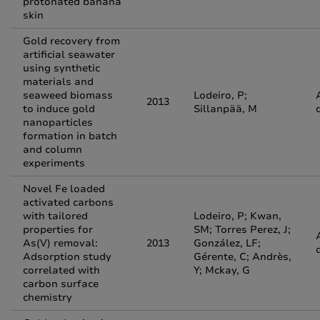
protonated banana
skin
Gold recovery from
artificial seawater
using synthetic
materials and
seaweed biomass
Lodeiro, P;
2013
to induce gold
Sillanpää, M
nanoparticles
formation in batch
and column
experiments
Novel Fe loaded
activated carbons
with tailored
Lodeiro, P; Kwan,
properties for
SM; Torres Perez, J;
As(V) removal:
2013
González, LF;
Adsorption study
Gérente, C; Andrès,
correlated with
Y; Mckay, G
carbon surface
chemistry