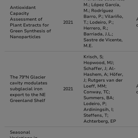
M.; López García,
Antioxidant
M.; Rodríguez
Capacity
Barro, P.; Vilariño,
Assessment of
2021
T.; Lodeiro, P.;
Plant Extracts for
Herrero, R.;
Green Synthesis of
Barriada, J.L.;
Nanoparticles
Sastre de Vicente,
M.E.
Krisch, S;
Hopwood, MJ;
Schaffer, J; Al-
Hashem, A; Höfer,
The 79°N Glacier
J; Rutgers van der
cavity modulates
Loeff, MM;
subglacial iron
2021
Conway, TC;
export to the NE
Summers, BA;
Greenland Shelf
Lodeiro, P;
Ardiningsih, I;
Steffens, T;
Achterberg, EP
Seasonal