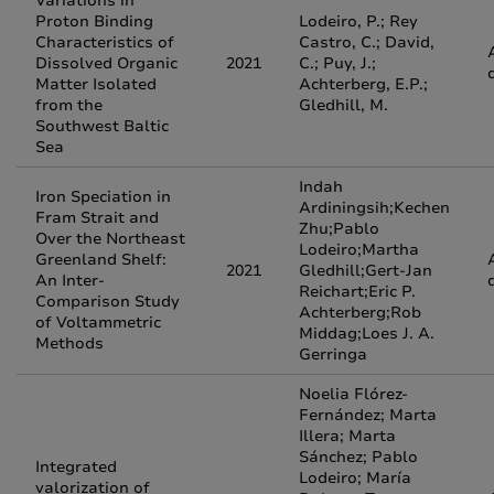
Variations in
Proton Binding
Lodeiro, P.; Rey
Characteristics of
Castro, C.; David,
Dissolved Organic
2021
C.; Puy, J.;
Matter Isolated
Achterberg, E.P.;
from the
Gledhill, M.
Southwest Baltic
Sea
Indah
Iron Speciation in
Ardiningsih;Kechen
Fram Strait and
Zhu;Pablo
Over the Northeast
Lodeiro;Martha
Greenland Shelf:
2021
Gledhill;Gert-Jan
An Inter-
Reichart;Eric P.
Comparison Study
Achterberg;Rob
of Voltammetric
Middag;Loes J. A.
Methods
Gerringa
Noelia Flórez-
Fernández; Marta
Illera; Marta
Sánchez; Pablo
Integrated
Lodeiro; María
valorization of