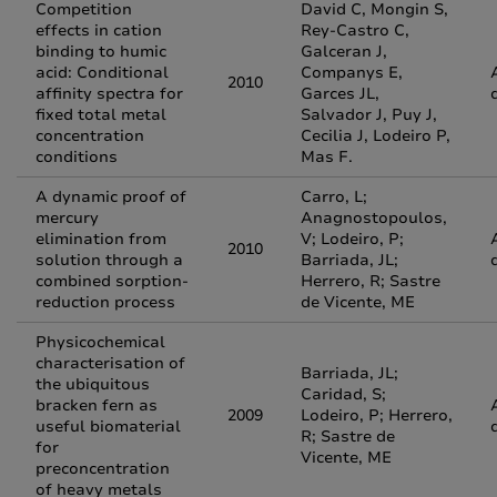
Competition
David C, Mongin S,
effects in cation
Rey-Castro C,
binding to humic
Galceran J,
acid: Conditional
Companys E,
2010
affinity spectra for
Garces JL,
fixed total metal
Salvador J, Puy J,
concentration
Cecilia J, Lodeiro P,
conditions
Mas F.
A dynamic proof of
Carro, L;
mercury
Anagnostopoulos,
elimination from
V; Lodeiro, P;
2010
solution through a
Barriada, JL;
combined sorption-
Herrero, R; Sastre
reduction process
de Vicente, ME
Physicochemical
characterisation of
Barriada, JL;
the ubiquitous
Caridad, S;
bracken fern as
2009
Lodeiro, P; Herrero,
useful biomaterial
R; Sastre de
for
Vicente, ME
preconcentration
of heavy metals