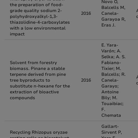
Novo O,
the preparation of food-
Balcells M,
grade quality sodium 2-
2016
Canela-
polyhydroxyalkyl-1,3-
Garayoa R,
thiazolidine-4-carboxylates
Eras J.
with a low environmental
impact
E. Yara-
Varón; A.
Selka; A. S.
Solvent from forestry
Fabiano-
biomass. Pinane a stable
Tixier; M.
terpene derived from pine
Balcells; R.
tree byproducts to
2016
Canela-
substitute n-hexane for the
Garayo;
extraction of bioactive
Antoine
compounds
Bily; M.
Touaibiac;
F.
Chemata
Gallart-
Recycling Rhizopus oryzae
Sirvent P,