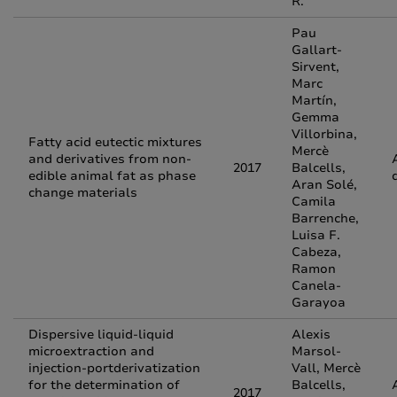
R.
Pau
Gallart-
Sirvent,
Marc
Martín,
Gemma
Villorbina,
Fatty acid eutectic mixtures
Mercè
and derivatives from non-
2017
Balcells,
edible animal fat as phase
Aran Solé,
change materials
Camila
Barrenche,
Luisa F.
Cabeza,
Ramon
Canela-
Garayoa
Dispersive liquid-liquid
Alexis
microextraction and
Marsol-
injection-portderivatization
Vall, Mercè
for the determination of
Balcells,
2017