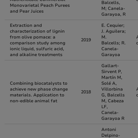
Balcells,
Monovarietal Peach Purees
M; Canela-
and Pear Juices
Garayoa, R
Extraction and
E. Cequier;
characterization of lignin
J. Aguilera;
from olive pomace: a
M.
2019
comparison study among
Balcells; R.
ionic liquid, sulfuric acid,
Canela-
and alkaline treatments
Garayoa
Gallart-
Sirvent P,
Martín M,
Combining biocatalysts to
Solé A,
achieve new phase change
Villorbina
2018
materials. Application to
G, Balcells
non-edible animal fat
M, Cabeza
LF,
Canela-
Garayoa R
Antoni
Delpino-