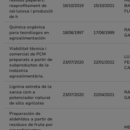
residus paperers:
M
reaprofitament de
16/10/2019
15/10/2021
BA
cel·lulosa i producció
FL
de h
Química orgánica
RA
para tecnólogos en
18/06/1997
17/06/1999
G
agroalimentación
Viabilitat tècnica i
comercial de PCM
LU
preparats a partir de
23/07/2020
22/01/2022
F
subproductes de la
CA
indústria
agroalimentària.
Lignina extreta de la
sansa com a
RA
23/07/2020
22/04/2021
potenciador natural
G
de sòls agrícoles
Preparación de
aldehídos a partir de
residuos de fruta por
M