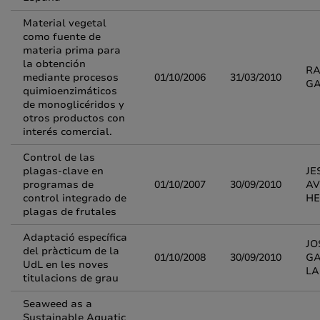
Material vegetal
como fuente de
materia prima para
la obtención
RA
mediante procesos
01/10/2006
31/03/2010
G
quimioenzimáticos
de monoglicéridos y
otros productos con
interés comercial.
Control de las
plagas-clave en
JE
programas de
01/10/2007
30/09/2010
AV
control integrado de
H
plagas de frutales
Adaptació específica
JO
del pràcticum de la
01/10/2008
30/09/2010
GA
UdL en les noves
LA
titulacions de grau
Seaweed as a
Sustainable Aquatic