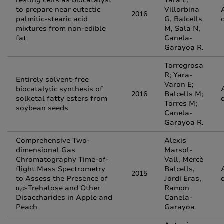
resting cells as biocatalyst
Yara E,
to prepare near eutectic
Villorbina
2016
palmitic-stearic acid
G, Balcells
mixtures from non-edible
M, Sala N,
fat
Canela-
Garayoa R.
Torregrosa
R; Yara-
Entirely solvent-free
Varon E;
biocatalytic synthesis of
2016
Balcells M;
solketal fatty esters from
Torres M;
soybean seeds
Canela-
Garayoa R.
Comprehensive Two-
Alexis
dimensional Gas
Marsol-
Chromatography Time-of-
Vall, Mercè
flight Mass Spectrometry
Balcells,
2015
to Assess the Presence of
Jordi Eras,
α,α-Trehalose and Other
Ramon
Disaccharides in Apple and
Canela-
Peach
Garayoa