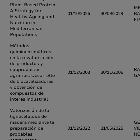
Plant-Based Protein:
M
A Strategy for
01/10/2026
30/09/2029
BA
Healthy Ageing and
FL
Nutrition in
Mediterranean
Populations
Métodos
quimioenzimáticos
en la revalorización
de productos y
subproductos
RA
01/12/2003
30/11/2006
agrarios. Desarrollo
G
de biocatalizadores
y obtención de
compuestos de
interés industrial
Valorización de la
lignocelulosa de
madera mediante la
G
preparación de
01/12/2022
31/05/2025
VI
probables
N