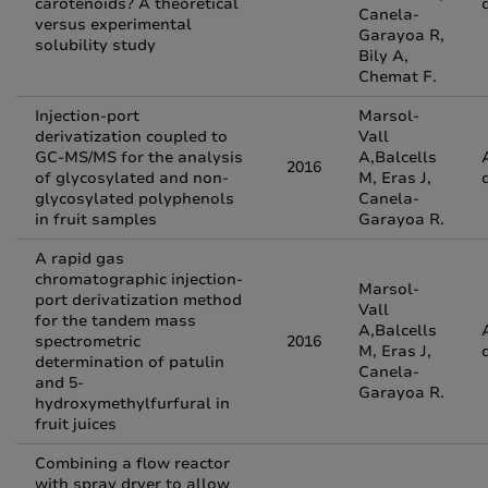
carotenoids? A theoretical
Canela-
versus experimental
Garayoa R,
solubility study
Bily A,
Chemat F.
Injection-port
Marsol-
derivatization coupled to
Vall
GC-MS/MS for the analysis
A,Balcells
2016
of glycosylated and non-
M, Eras J,
glycosylated polyphenols
Canela-
in fruit samples
Garayoa R.
A rapid gas
chromatographic injection-
Marsol-
port derivatization method
Vall
for the tandem mass
A,Balcells
spectrometric
2016
M, Eras J,
determination of patulin
Canela-
and 5-
Garayoa R.
hydroxymethylfurfural in
fruit juices
Combining a flow reactor
with spray dryer to allow