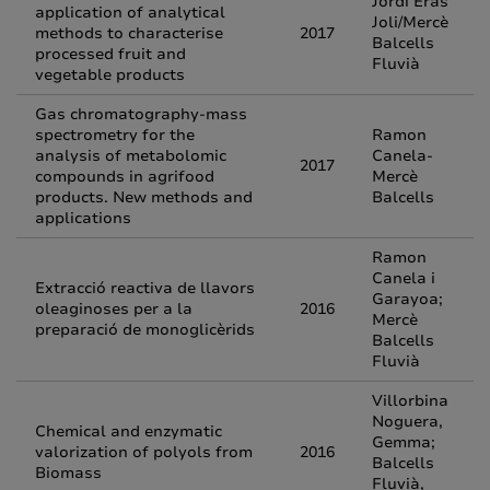
Jordi Eras
application of analytical
Joli/Mercè
methods to characterise
2017
Balcells
processed fruit and
Fluvià
vegetable products
Gas chromatography-mass
spectrometry for the
Ramon
analysis of metabolomic
Canela-
2017
compounds in agrifood
Mercè
products. New methods and
Balcells
applications
Ramon
Canela i
Extracció reactiva de llavors
Garayoa;
oleaginoses per a la
2016
Mercè
preparació de monoglicèrids
Balcells
Fluvià
Villorbina
Noguera,
Chemical and enzymatic
Gemma;
valorization of polyols from
2016
Balcells
Biomass
Fluvià,