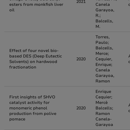
2021
esters from monkfish liver
Canela
oil
Garayoa,
R.;
Balcells,
M.
Torres,
Paulo;
Balcells,
Effect of four novel bio-
Merce;
based DES (Deep Eutectic
2020
Cequier,
Solvents) on hardwood
Enrique;
fractionation
Canela
Garayoa,
Ramon
Enrique
First insights of SHVO
Cequier;
catalyst activity for
Mercè
monomeric phenol
2020
Balcells;
production from polive
Ramon
pomace
Canela-
Garayoa