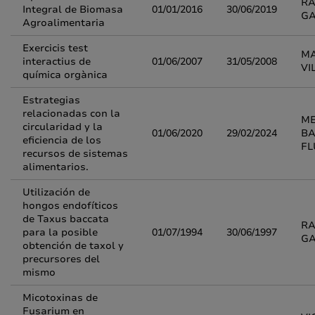
RA
Integral de Biomasa
01/01/2016
30/06/2019
G
Agroalimentaria
Exercicis test
MA
interactius de
01/06/2007
31/05/2008
VI
química orgànica
Estrategias
relacionadas con la
M
circularidad y la
01/06/2020
29/02/2024
BA
eficiencia de los
FL
recursos de sistemas
alimentarios.
Utilización de
hongos endofíticos
de Taxus baccata
RA
para la posible
01/07/1994
30/06/1997
G
obtención de taxol y
precursores del
mismo
Micotoxinas de
Fusarium en