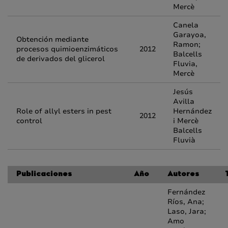
Mercè
Canela
Garayoa,
Obtención mediante
Ramon;
procesos quimioenzimáticos
2012
Balcells
de derivados del glicerol
Fluvia,
Mercè
Jesús
Avilla
Role of allyl esters in pest
Hernández
2012
control
i Mercè
Balcells
Fluvià
Publicaciones
Año
Autores
Fernández
Ríos, Ana;
Laso, Jara;
Amo