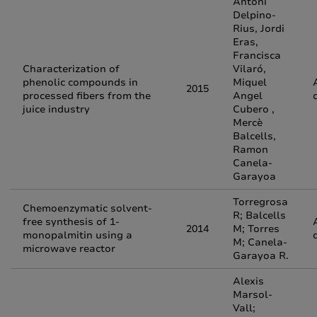
Antoni
Delpino-
Rius, Jordi
Eras,
Francisca
Characterization of
Vilaró,
phenolic compounds in
Miquel
2015
processed fibers from the
Angel
juice industry
Cubero ,
Mercè
Balcells,
Ramon
Canela-
Garayoa
Torregrosa
Chemoenzymatic solvent-
R; Balcells
free synthesis of 1-
2014
M; Torres
monopalmitin using a
M; Canela-
microwave reactor
Garayoa R.
Alexis
Marsol-
Vall;