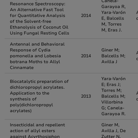
Canela-
Resonance Spectroscopy:
Garayoa R,
An Alternative Fast Tool
Yara-Varón
for Quantitative Analysis
2014
E, Balcells
of the Solvent-free
M, Torres
Ethanolysis of Coconut Oil
M, Eras J.
Using Fungal Resting Cells
Antennal and Behavioral
Response of Cydia
Giner M;
pomonella and Lobesia
2014
Balcells M;
botrana Moths to Allyl
Avilla J
Cinnamate
Yara-Varón
Biocatalytic preparation of
E; Eras J;
dichloropropyl acrylates.
Torres M;
Application to the
2013
Balcells M;
synthesis of
Villorbina
poly(dichloropropyl
G; Canela-
acrylates)
Garayoa R.
Insecticidal and repellent
Giner M,
action of allyl esters
Avilla J, De
against Acyrthosiphon
Zutter N,