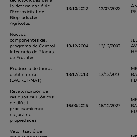
tecnològiques per a
la determinació de
AN
13/10/2022
12/07/2023
l'Ecotoxicitat de
PE
Bioproductes
Agrícoles
Nuevos
componentes del
JE
programa de Control
13/12/2004
12/12/2007
AV
Integrado de Plagas
H
de Frutales
Producció de laurat
M
d'etil natural
13/12/2013
12/12/2016
BA
(LAURET-NAT)
FL
Revalorización de
residuos celulósicos
M
de difícil
16/06/2025
15/12/2027
BA
procesamiento:
FL
mejora de
propiedades
Valorització de