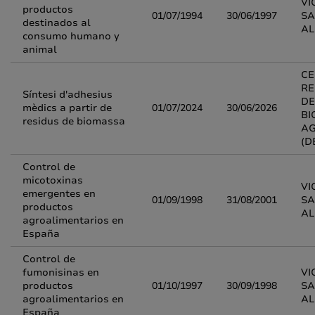
VI
productos
01/07/1994
30/06/1997
SA
destinados al
A
consumo humano y
animal
CE
RE
Síntesi d'adhesius
DE
mèdics a partir de
01/07/2024
30/06/2026
BI
residus de biomassa
AG
(D
Control de
micotoxinas
VI
emergentes en
01/09/1998
31/08/2001
SA
productos
A
agroalimentarios en
España
Control de
fumonisinas en
VI
productos
01/10/1997
30/09/1998
SA
agroalimentarios en
A
España