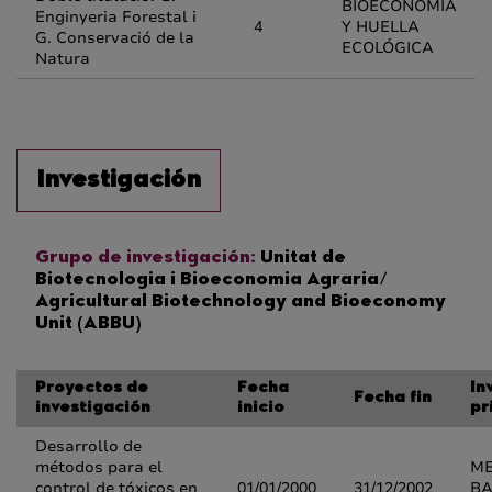
BIOECONOMÍA
Enginyeria Forestal i
4
Y HUELLA
G. Conservació de la
ECOLÓGICA
Natura
Investigación
Grupo de investigación:
Unitat de
Biotecnologia i Bioeconomia Agraria/
Agricultural Biotechnology and Bioeconomy
Unit (ABBU)
Proyectos de
Fecha
In
Fecha fin
investigación
inicio
pr
Desarrollo de
métodos para el
M
control de tóxicos en
01/01/2000
31/12/2002
BA