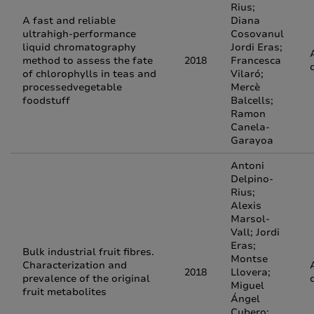
Rius;
A fast and reliable
Diana
ultrahigh-performance
Cosovanul
liquid chromatography
Jordi Eras;
method to assess the fate
2018
Francesca
of chlorophylls in teas and
Vilaró;
processedvegetable
Mercè
foodstuff
Balcells;
Ramon
Canela-
Garayoa
Antoni
Delpino-
Rius;
Alexis
Marsol-
Vall; Jordi
Eras;
Bulk industrial fruit fibres.
Montse
Characterization and
2018
Llovera;
prevalence of the original
Miguel
fruit metabolites
Ángel
Cubero;