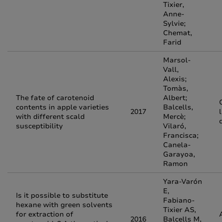
Tixier,
Anne-
Sylvie;
Chemat,
Farid
Marsol-
Vall,
Alexis;
Tomàs,
The fate of carotenoid
Albert;
contents in apple varieties
Balcells,
2017
with different scald
Mercè;
susceptibility
Vilaró,
Francisca;
Canela-
Garayoa,
Ramon
Yara-Varón
E,
Is it possible to substitute
Fabiano-
hexane with green solvents
Tixier AS,
for extraction of
2016
Balcells M,