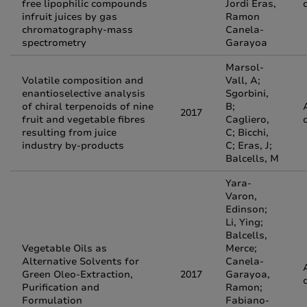
free lipophilic compounds
Jordi Eras,
infruit juices by gas
Ramon
chromatography-mass
Canela-
spectrometry
Garayoa
Marsol-
Volatile composition and
Vall, A;
enantioselective analysis
Sgorbini,
of chiral terpenoids of nine
B;
2017
fruit and vegetable fibres
Cagliero,
resulting from juice
C; Bicchi,
industry by-products
C; Eras, J;
Balcells, M
Yara-
Varon,
Edinson;
Li, Ying;
Balcells,
Vegetable Oils as
Merce;
Alternative Solvents for
Canela-
Green Oleo-Extraction,
2017
Garayoa,
Purification and
Ramon;
Formulation
Fabiano-