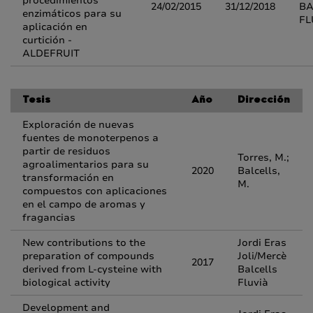
procedimientos
24/02/2015
31/12/2018
BA
enzimáticos para su
FL
aplicación en
curtición -
ALDEFRUIT
Tesis
Año
Dirección
Exploración de nuevas
fuentes de monoterpenos a
partir de residuos
Torres, M.;
agroalimentarios para su
2020
Balcells,
transformación en
M.
compuestos con aplicaciones
en el campo de aromas y
fragancias
New contributions to the
Jordi Eras
preparation of compounds
Joli/Mercè
2017
derived from L-cysteine with
Balcells
biological activity
Fluvià
Development and