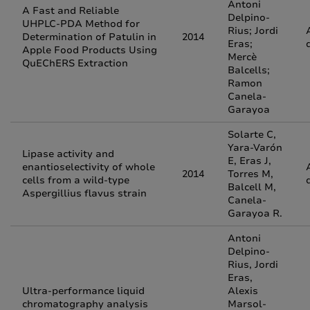
Antoni
A Fast and Reliable
Delpino-
UHPLC-PDA Method for
Rius; Jordi
Determination of Patulin in
2014
Eras;
Apple Food Products Using
Mercè
QuEChERS Extraction
Balcells;
Ramon
Canela-
Garayoa
Solarte C,
Yara-Varón
Lipase activity and
E, Eras J,
enantioselectivity of whole
2014
Torres M,
cells from a wild-type
Balcell M,
Aspergillius flavus strain
Canela-
Garayoa R.
Antoni
Delpino-
Rius, Jordi
Eras,
Ultra-performance liquid
Alexis
chromatography analysis
Marsol-