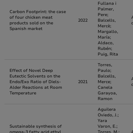
Fullana i
Palmer,
Carbon Footprint: the case
Pere;
of four chicken meat
2022
Balcells,
products sold on the
Mercè;
Spanish market
Margallo,
María;
Aldaco,
Rubén;
Puig, Rita
Torres,
Effect of Novel Deep
Paulo;
Eutectic Solvents on the
Balcells,
Endo/Exo Ratio of Diels-
2021
Merce;
Alder Reactions at Room
Canela
Temperature
Garayoa,
Ramon
Aguilera
Oviedo, J.;
Yara
Sustainable synthesis of
Varon, E.;
omega-3 fatty acid ethyl
Torres, M.;