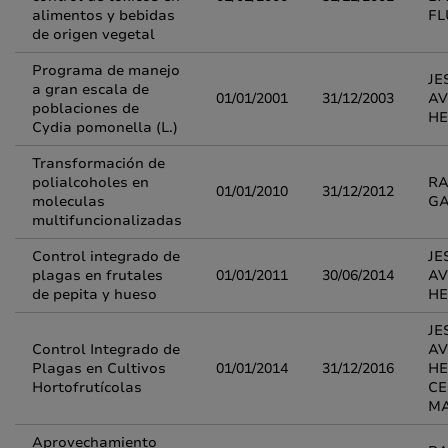
alimentos y bebidas
FL
de origen vegetal
Programa de manejo
JE
a gran escala de
01/01/2001
31/12/2003
AV
poblaciones de
H
Cydia pomonella (L.)
Transformación de
polialcoholes en
RA
01/01/2010
31/12/2012
moleculas
G
multifuncionalizadas
Control integrado de
JE
plagas en frutales
01/01/2011
30/06/2014
AV
de pepita y hueso
H
JE
Control Integrado de
AV
Plagas en Cultivos
01/01/2014
31/12/2016
HE
Hortofrutícolas
CE
MA
Aprovechamiento