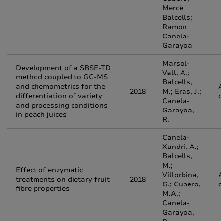
Mercè
Balcells;
Ramon
Canela-
Garayoa
Marsol-
Development of a SBSE-TD
Vall, A.;
method coupled to GC-MS
Balcells,
and chemometrics for the
2018
M.; Eras, J.;
differentiation of variety
Canela-
and processing conditions
Garayoa,
in peach juices
R.
Canela-
Xandri, A.;
Balcells,
M.;
Effect of enzymatic
Villorbina,
treatments on dietary fruit
2018
G.; Cubero,
fibre properties
M.A.;
Canela-
Garayoa,