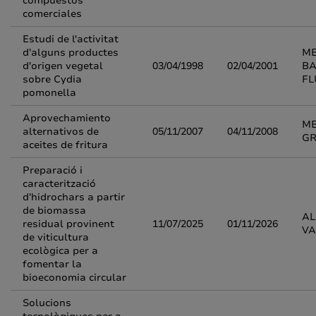
compuestos
comerciales
Estudi de l'activitat
d'alguns productes
M
d'origen vegetal
03/04/1998
02/04/2001
BA
sobre Cydia
FL
pomonella
Aprovechamiento
ME
alternativos de
05/11/2007
04/11/2008
GR
aceites de fritura
Preparació i
caracterització
d'hidrochars a partir
de biomassa
AL
residual provinent
11/07/2025
01/11/2026
VA
de viticultura
ecològica per a
fomentar la
bioeconomia circular
Solucions