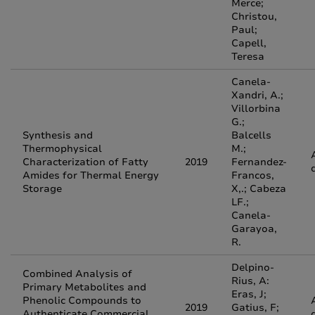
Merce;
Christou,
Paul;
Capell,
Teresa
Canela-
Xandri, A.;
Villorbina
G.;
Synthesis and
Balcells
Thermophysical
M.;
Characterization of Fatty
2019
Fernandez-
Amides for Thermal Energy
Francos,
Storage
X,.; Cabeza
LF.;
Canela-
Garayoa,
R.
Delpino-
Combined Analysis of
Rius, A:
Primary Metabolites and
Eras, J;
Phenolic Compounds to
2019
Gatius, F;
Authenticate Commercial