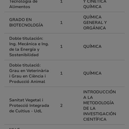
Tecnología de
1
Y CINÉTICA
Alimentos
QUÍMICA
QUÍMICA
GRADO EN
1
GENERAL Y
BIOTECNOLOGÍA
ORGÁNICA
Doble titulación:
Ing. Mecánica e Ing.
1
QUÍMICA
de la Energía y
Sostenibilidad
Doble titulació:
Grau en Veterinària
1
QUÍMICA
i Grau en Ciència i
Producció Animal
INTRODUCCIÓN
A LA
Sanitat Vegetal i
METODOLOGÍA
Protecció Integrada
2
DE LA
de Cultius - UdL
INVESTIGACIÓN
CIENTÍFICA