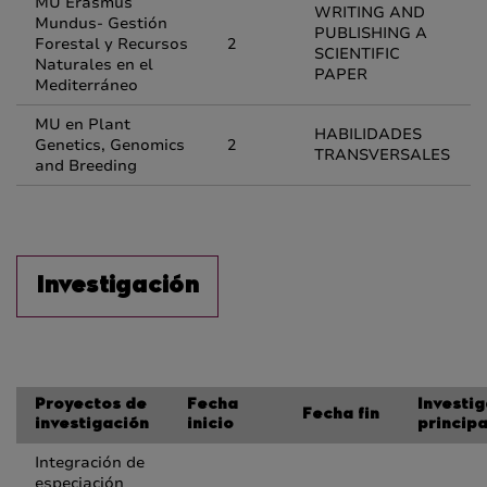
MU Erasmus
WRITING AND
Mundus- Gestión
PUBLISHING A
Forestal y Recursos
2
SCIENTIFIC
Naturales en el
PAPER
Mediterráneo
MU en Plant
HABILIDADES
Genetics, Genomics
2
TRANSVERSALES
and Breeding
Investigación
Proyectos de
Fecha
Investi
Fecha fin
investigación
inicio
principa
Integración de
especiación