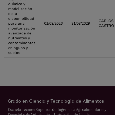
química y
modelización
de la
disponibilidad
CARLOS 
para una
01/09/2026
31/08/2029
CASTRO
monitorización
avanzada de
nutrientes y
contaminantes
en aguas y
suelos
Grado en Ciencia y Tecnología de Alimentos
Escuela Técnica Superior de Ingeniería Agroalimentaria y
Forestal y de Veterinaria - Universitat de Lleida