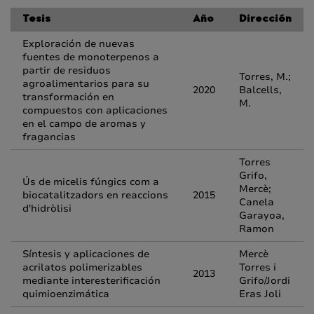
Tesis
Año
Dirección
Exploración de nuevas
fuentes de monoterpenos a
partir de residuos
Torres, M.;
agroalimentarios para su
2020
Balcells,
transformación en
M.
compuestos con aplicaciones
en el campo de aromas y
fragancias
Torres
Grifo,
Ús de micelis fúngics com a
Mercè;
biocatalitzadors en reaccions
2015
Canela
d'hidròlisi
Garayoa,
Ramon
Síntesis y aplicaciones de
Mercè
acrilatos polimerizables
Torres i
2013
mediante interesterificación
Grifo/Jordi
quimioenzimática
Eras Joli