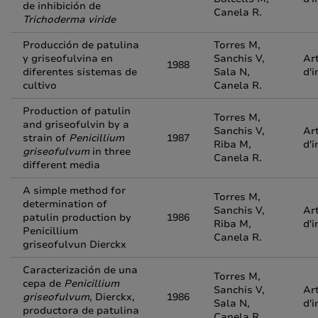
de inhibición de
Canela R.
Trichoderma viride
Producción de patulina
Torres M,
y griseofulvina en
Sanchis V,
Art
1988
diferentes sistemas de
Sala N,
d'i
cultivo
Canela R.
Production of patulin
Torres M,
and griseofulvin by a
Sanchis V,
Art
strain of
Penicillium
1987
Riba M,
d'i
griseofulvum
in three
Canela R.
different media
A simple method for
Torres M,
determination of
Sanchis V,
Art
patulin production by
1986
Riba M,
d'i
Penicillium
Canela R.
griseofulvun Dierckx
Caracterización de una
Torres M,
cepa de
Penicillium
Sanchis V,
Art
griseofulvum
, Dierckx,
1986
Sala N,
d'i
productora de patulina
Canela R.