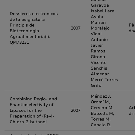
Garayoa
Isabel Lara
Dossieres electronicos
Ayala
de la asignatura
Marian
Principis de
Pà
2007
Moralejo
Biotecnologia
do
Vidal
Agroalimentaria(I).
Antonio
QM73231
Javier
Ramos
Girona
Vicente
Sanchis
Almenar
Mercè Torres
Grifo
Méndez J,
Combining Regio- and
Oromí M,
Enantioselectivity of
Cerveró M,
Art
Lipases for the
2007
Balcells M,
d'i
Preparation of (R)-4-
Torres M,
Chloro-2-butanol
Canela R.