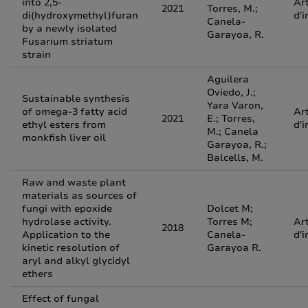
into 2,5-
Art
2021
Torres, M.;
di(hydroxymethyl)furan
d'i
Canela-
by a newly isolated
Garayoa, R.
Fusarium striatum
strain
Aguilera
Oviedo, J.;
Sustainable synthesis
Yara Varon,
of omega-3 fatty acid
Art
2021
E.; Torres,
ethyl esters from
d'i
M.; Canela
monkfish liver oil
Garayoa, R.;
Balcells, M.
Raw and waste plant
materials as sources of
fungi with epoxide
Dolcet M;
hydrolase activity.
Torres M;
Art
2018
Application to the
Canela-
d'i
kinetic resolution of
Garayoa R.
aryl and alkyl glycidyl
ethers
Effect of fungal