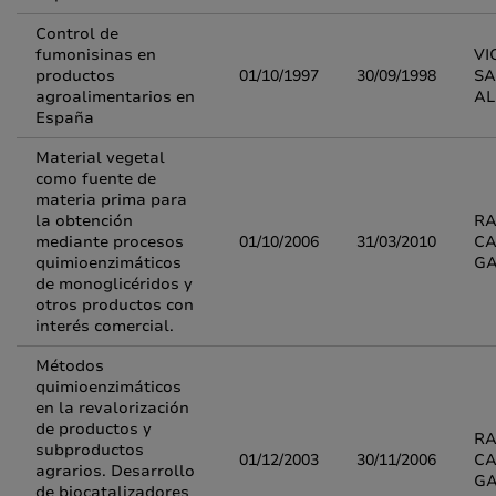
Control de
fumonisinas en
VI
productos
01/10/1997
30/09/1998
SA
agroalimentarios en
A
España
Material vegetal
como fuente de
materia prima para
la obtención
R
mediante procesos
01/10/2006
31/03/2010
CA
quimioenzimáticos
G
de monoglicéridos y
otros productos con
interés comercial.
Métodos
quimioenzimáticos
en la revalorización
de productos y
R
subproductos
01/12/2003
30/11/2006
CA
agrarios. Desarrollo
G
de biocatalizadores