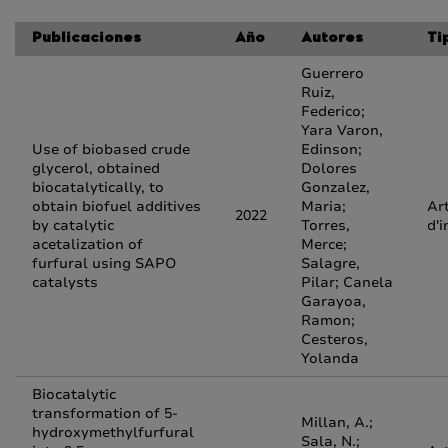
Publicaciones
Año
Autores
Ti
Guerrero
Ruiz,
Federico;
Yara Varon,
Use of biobased crude
Edinson;
glycerol, obtained
Dolores
biocatalytically, to
Gonzalez,
obtain biofuel additives
Maria;
Art
2022
by catalytic
Torres,
d'i
acetalization of
Merce;
furfural using SAPO
Salagre,
catalysts
Pilar; Canela
Garayoa,
Ramon;
Cesteros,
Yolanda
Biocatalytic
transformation of 5-
Millan, A.;
hydroxymethylfurfural
Sala, N.;