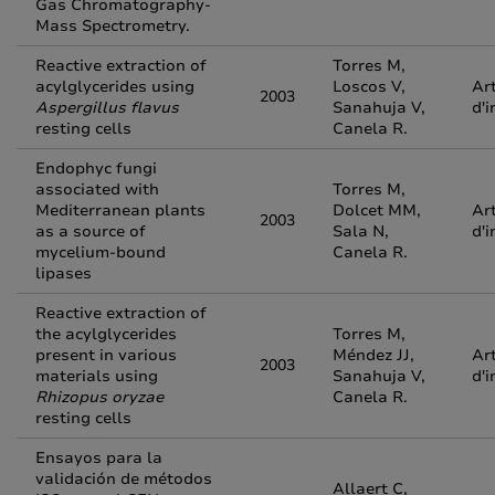
Gas Chromatography-
Mass Spectrometry.
Reactive extraction of
Torres M,
acylglycerides using
Loscos V,
Art
2003
Aspergillus flavus
Sanahuja V,
d'i
resting cells
Canela R.
Endophyc fungi
associated with
Torres M,
Mediterranean plants
Dolcet MM,
Art
2003
as a source of
Sala N,
d'i
mycelium-bound
Canela R.
lipases
Reactive extraction of
the acylglycerides
Torres M,
present in various
Méndez JJ,
Art
2003
materials using
Sanahuja V,
d'i
Rhizopus oryzae
Canela R.
resting cells
Ensayos para la
validación de métodos
Allaert C,