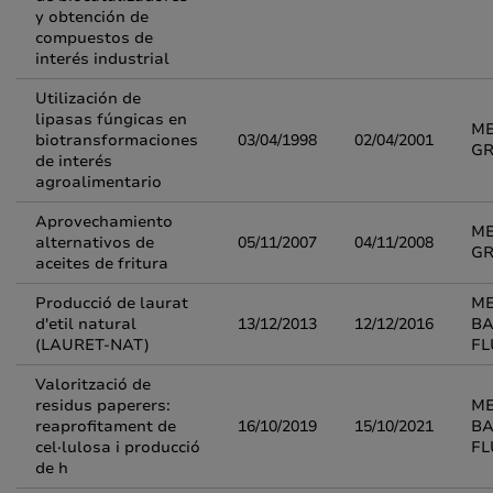
y obtención de
compuestos de
interés industrial
Utilización de
lipasas fúngicas en
ME
biotransformaciones
03/04/1998
02/04/2001
GR
de interés
agroalimentario
Aprovechamiento
ME
alternativos de
05/11/2007
04/11/2008
GR
aceites de fritura
Producció de laurat
M
d'etil natural
13/12/2013
12/12/2016
BA
(LAURET-NAT)
FL
Valorització de
residus paperers:
M
reaprofitament de
16/10/2019
15/10/2021
BA
cel·lulosa i producció
FL
de h