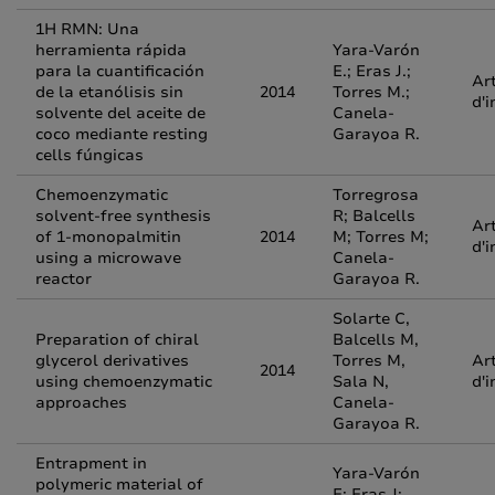
1H RMN: Una
herramienta rápida
Yara-Varón
para la cuantificación
E.; Eras J.;
Art
de la etanólisis sin
2014
Torres M.;
d'i
solvente del aceite de
Canela-
coco mediante resting
Garayoa R.
cells fúngicas
Chemoenzymatic
Torregrosa
solvent-free synthesis
R; Balcells
Art
of 1-monopalmitin
2014
M; Torres M;
d'i
using a microwave
Canela-
reactor
Garayoa R.
Solarte C,
Preparation of chiral
Balcells M,
glycerol derivatives
Torres M,
Art
2014
using chemoenzymatic
Sala N,
d'i
approaches
Canela-
Garayoa R.
Entrapment in
Yara-Varón
polymeric material of
E; Eras J;