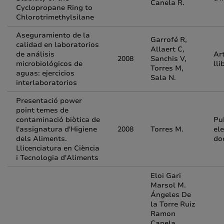
Canela R.
Cyclopropane Ring to
Chlorotrimethylsilane
Aseguramiento de la
Garrofé R,
calidad en laboratorios
Allaert C,
de análisis
Art
2008
Sanchis V,
microbiológicos de
lli
Torres M,
aguas: ejercicios
Sala N.
interlaboratorios
Presentació power
point temes de
contaminació biòtica de
Pu
l'assignatura d'Higiene
2008
Torres M.
el
dels Aliments.
do
Llicenciatura en Ciència
i Tecnologia d'Aliments
Eloi Gari
Marsol M.
Ángeles De
la Torre Ruiz
Ramon
Canela