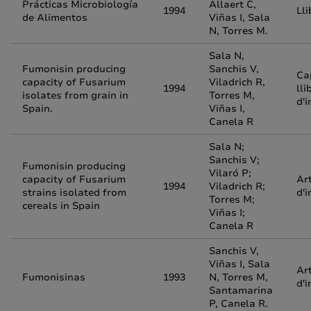
Prácticas Microbiología
Allaert C,
1994
Ll
de Alimentos
Viñas I, Sala
N, Torres M.
Sala N,
Fumonisin producing
Sanchis V,
Ca
capacity of Fusarium
Viladrich R,
1994
lli
isolates from grain in
Torres M,
d'i
Spain.
Viñas I,
Canela R
Sala N;
Sanchis V;
Fumonisin producing
Vilaró P;
capacity of Fusarium
Art
1994
Viladrich R;
strains isolated from
d'i
Torres M;
cereals in Spain
Viñas I;
Canela R
Sanchis V,
Viñas I, Sala
Art
Fumonisinas
1993
N, Torres M,
d'i
Santamarina
P, Canela R.