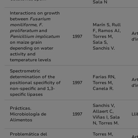
Sala N
Interactions on growth
between
Fusarium
moniliforme
,
F.
Marín S, Rull
proliferatum
and
F, Ramos AJ,
Art
Penicillium implicatum
1997
Torres M,
d'i
on maize grain
Sala S,
depending on water
Sanchis V.
activity and
temperature levels
Spectrometric
determination of the
Farias RN,
Art
positional specificity of
1997
Torres M,
d'i
non-specific and 1,3-
Canela R.
specific lipases
Sanchis V,
Prácticas.
Allaert C,
Microbiología de
1997
Ll
Viñas I, Sala
Alimentos
N, Torres M.
Problemática del
Torres M,
Art