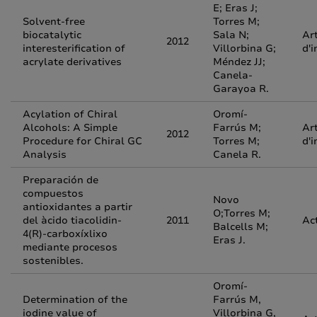
E; Eras J;
Solvent-free
Torres M;
biocatalytic
Sala N;
Art
2012
interesterification of
Villorbina G;
d'i
acrylate derivatives
Méndez JJ;
Canela-
Garayoa R.
Acylation of Chiral
Oromí-
Alcohols: A Simple
Farrús M;
Art
2012
Procedure for Chiral GC
Torres M;
d'i
Analysis
Canela R.
Preparación de
compuestos
Novo
antioxidantes a partir
O;Torres M;
del àcido tiacolidin-
2011
Ac
Balcells M;
4(R)-carboxíxlixo
Eras J.
mediante procesos
sostenibles.
Oromí-
Determination of the
Farrús M,
iodine value of
Villorbina G,