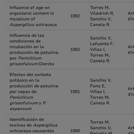
Influence of age on
Torres M,
ergosterol content in
Viladrich R,
Art
1992
mycelium of
Sanchis V,
d'i
Aspergillus ochraceus
Canela R.
Influencia de las
Sanchis V,
condiciones de
Lafuente F,
incubación en la
Art
1992
Viñas I,
producción de patulina
d'i
Torres M,
por
Penicillium
Canela R.
griseofulvum
Dierckx
Efectos del sorbato
potásico en la
Sanchis V,
producción de patulina
Fons E,
Art
por cepas de
1991
Viñas I,
d'i
Penicillium
Torres M,
griseofulvum
y
P.
Canela R.
expansum
Identificación de
Torres M,
toxinas de
Aspergillus
Sanchis V,
Art
ochraceus
causantes
1990
Balcells M,
d'i