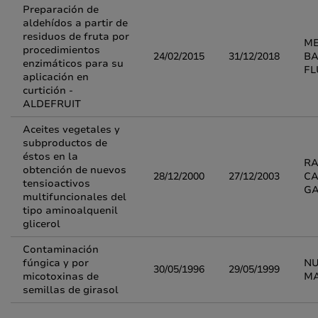
Preparación de
aldehídos a partir de
residuos de fruta por
M
procedimientos
24/02/2015
31/12/2018
BA
enzimáticos para su
FL
aplicación en
curtición -
ALDEFRUIT
Aceites vegetales y
subproductos de
éstos en la
R
obtención de nuevos
28/12/2000
27/12/2003
CA
tensioactivos
G
multifuncionales del
tipo aminoalquenil
glicerol
Contaminación
fúngica y por
NU
30/05/1996
29/05/1999
micotoxinas de
MA
semillas de girasol