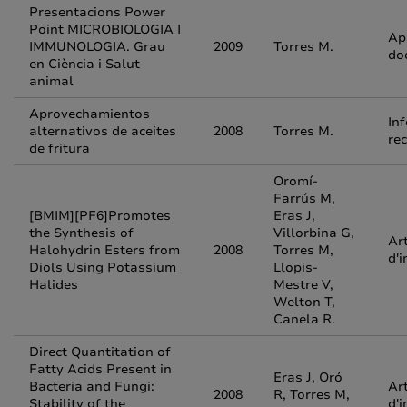
Presentacions Power
Point MICROBIOLOGIA I
Ap
IMMUNOLOGIA. Grau
2009
Torres M.
do
en Ciència i Salut
animal
Aprovechamientos
In
alternativos de aceites
2008
Torres M.
re
de fritura
Oromí-
Farrús M,
[BMIM][PF6]Promotes
Eras J,
the Synthesis of
Villorbina G,
Art
Halohydrin Esters from
2008
Torres M,
d'i
Diols Using Potassium
Llopis-
Halides
Mestre V,
Welton T,
Canela R.
Direct Quantitation of
Fatty Acids Present in
Eras J, Oró
Bacteria and Fungi:
Art
2008
R, Torres M,
Stability of the
d'i