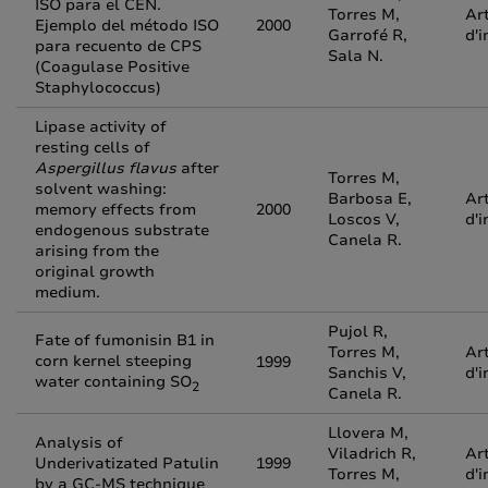
ISO para el CEN.
Torres M,
Art
Ejemplo del método ISO
2000
Garrofé R,
d'i
para recuento de CPS
Sala N.
(Coagulase Positive
Staphylococcus)
Lipase activity of
resting cells of
Aspergillus flavus
after
Torres M,
solvent washing:
Barbosa E,
Art
memory effects from
2000
Loscos V,
d'i
endogenous substrate
Canela R.
arising from the
original growth
medium.
Pujol R,
Fate of fumonisin B1 in
Torres M,
Art
corn kernel steeping
1999
Sanchis V,
d'i
water containing SO
2
Canela R.
Llovera M,
Analysis of
Viladrich R,
Art
Underivatizated Patulin
1999
Torres M,
d'i
by a GC-MS technique