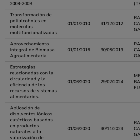
2008-2009
(T
Transformación de
R
polialcoholes en
01/01/2010
31/12/2012
CA
moleculas
G
multifuncionalizadas
Aprovechamiento
R
Integral de Biomasa
01/01/2016
30/06/2019
CA
Agroalimentaria
G
Estrategias
relacionadas con la
M
circularidad y la
01/06/2020
29/02/2024
BA
eficiencia de los
FL
recursos de sistemas
alimentarios.
Aplicación de
disolventes iónicos
eutécticos basados
R
en productos
01/06/2020
30/11/2023
CA
naturales a la
G
valorización de