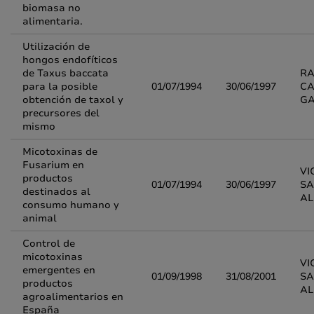
biomasa no
alimentaria.
Utilización de
hongos endofíticos
de Taxus baccata
R
para la posible
01/07/1994
30/06/1997
CA
obtención de taxol y
G
precursores del
mismo
Micotoxinas de
Fusarium en
VI
productos
01/07/1994
30/06/1997
SA
destinados al
A
consumo humano y
animal
Control de
micotoxinas
VI
emergentes en
01/09/1998
31/08/2001
SA
productos
A
agroalimentarios en
España