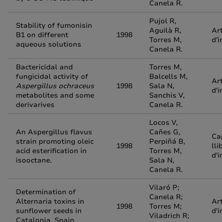
Canela R.
Pujol R,
Stability of fumonisin
Aguilà R,
Art
B1 on different
1998
Torres M,
d'i
aqueous solutions
Canela R.
Bactericidal and
Torres M,
fungicidal activity of
Balcells M,
Art
Aspergillus ochraceus
1998
Sala N,
d'i
metabolites and some
Sanchis V,
derivarives
Canela R.
Locos V,
An Aspergillus flavus
Cañes G,
Ca
strain promoting oleic
Perpiñá B,
1998
lli
acid esterification in
Torres M,
d'i
isooctane.
Sala N,
Canela R.
Vilaró P;
Determination of
Canela R;
Alternaria toxins in
Art
1998
Torres M;
sunflower seeds in
d'i
Viladrich R;
Catalonia, Spain