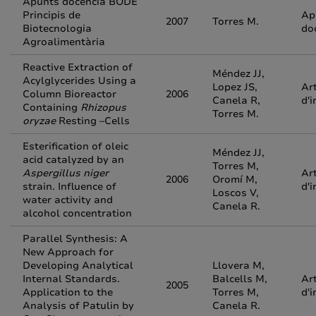
Apunts docència BODE
Principis de
Ap
2007
Torres M.
Biotecnologia
do
Agroalimentària
Reactive Extraction of
Méndez JJ,
Acylglycerides Using a
Lopez JS,
Art
Column Bioreactor
2006
Canela R,
d'i
Containing
Rhizopus
Torres M.
oryzae
Resting –Cells
Esterification of oleic
Méndez JJ,
acid catalyzed by an
Torres M,
Aspergillus niger
Art
2006
Oromí M,
strain. Influence of
d'i
Loscos V,
water activity and
Canela R.
alcohol concentration
Parallel Synthesis: A
New Approach for
Developing Analytical
Llovera M,
Internal Standards.
Balcells M,
Art
2005
Application to the
Torres M,
d'i
Analysis of Patulin by
Canela R.