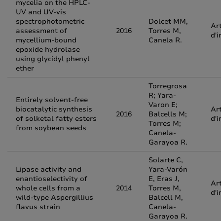
mycelia on the HPLC-
UV and UV-vis
spectrophotometric
Dolcet MM,
Art
assessment of
2016
Torres M,
d'i
mycellium-bound
Canela R.
epoxide hydrolase
using glycidyl phenyl
ether
Torregrosa
R; Yara-
Entirely solvent-free
Varon E;
biocatalytic synthesis
Art
2016
Balcells M;
of solketal fatty esters
d'i
Torres M;
from soybean seeds
Canela-
Garayoa R.
Solarte C,
Lipase activity and
Yara-Varón
enantioselectivity of
E, Eras J,
Art
whole cells from a
2014
Torres M,
d'i
wild-type Aspergillius
Balcell M,
flavus strain
Canela-
Garayoa R.