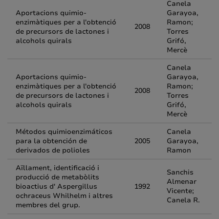
Canela
Aportacions quimio-
Garayoa,
enzimàtiques per a l'obtenció
Ramon;
2008
de precursors de lactones i
Torres
alcohols quirals
Grifó,
Mercè
Canela
Aportacions quimio-
Garayoa,
enzimàtiques per a l'obtenció
Ramon;
2008
de precursors de lactones i
Torres
alcohols quirals
Grifó,
Mercè
Métodos quimioenzimáticos
Canela
para la obtención de
2005
Garayoa,
derivados de polioles
Ramon
Aïllament, identificació i
Sanchis
producció de metabòlits
Almenar
bioactius d' Aspergillus
1992
Vicente;
ochraceus Whilhelm i altres
Canela R.
membres del grup.