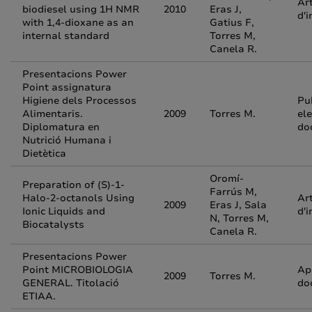
Art
biodiesel using 1H NMR
2010
Eras J,
d'i
with 1,4-dioxane as an
Gatius F,
internal standard
Torres M,
Canela R.
Presentacions Power
Point assignatura
Higiene dels Processos
Pu
Alimentaris.
2009
Torres M.
el
Diplomatura en
do
Nutrició Humana i
Dietètica
Oromí-
Preparation of (S)-1-
Farrús M,
Halo-2-octanols Using
Art
2009
Eras J, Sala
Ionic Liquids and
d'i
N, Torres M,
Biocatalysts
Canela R.
Presentacions Power
Point MICROBIOLOGIA
Ap
2009
Torres M.
GENERAL. Titolació
do
ETIAA.