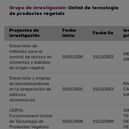
Grupo de investigación:
Unitat de tecnologia
de productes vegetals
Proyectos de
Fecha
In
Fecha fin
investigación
inicio
pr
Desarrollo de
métodos para el
ME
control de tóxicos en
01/01/2000
31/12/2002
GR
alimentos y bebidas
de origen vegetal
Desarrollo y empleo
de biocatalizadores
R
en la preparación de
01/01/2001
31/12/2003
CA
aditivos
G
alimentarios
CERTA.
GR
Funcionament Unitat
TE
de Tecnologia de
01/01/2008
31/12/2009
DE
Productes Vegetals
VE